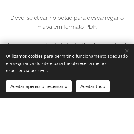
Deve-se clicar no botão para descarregar o
mapa em formato PDF.
It is necessary to click the button to download
the map in PDF format.
Utilizamos cookies para permitir o funcionamento adequado
e a segurança do site e para lhe oferecer a melhor
experiência possível.
drive.google.com/file/d/1_EXOIeDMTlzFLqN
HXPz7lbMRQOuYnC_j/view?usp=share_link
Aceitar apenas o necessário
Aceitar tudo
CIRCUITO DE EXIBIÇÃO - EXHIBITION
CIRCUIT